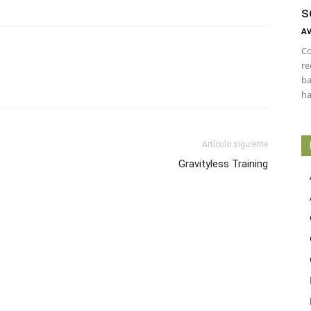
s
AV
Co
re
ba
ha
Artículo siguiente
Gravityless Training