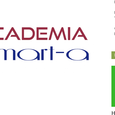
Independiente
de
Butarque
H