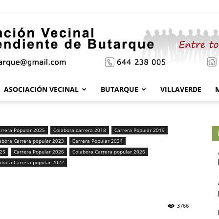
ASOCIACIÓN VECINAL
BUTARQUE
VILLAVERDE
Asociación
rrera Popular 2025
Colabora carrera 2018
Carrera Popular 2019
abora Carrera popular 2023
Carrera Popular 2024
025
Carrera Popular 2026
Colabora Carrera popular 2026
Vecinal
abora Carrera pupular 2022
3766