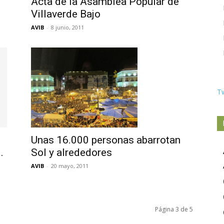
Acta de la Asamblea Popular de
l
Villaverde Bajo
AVIB
-
8 junio, 2011
T
Unas 16.000 personas abarrotan
Sol y alrededores
.
AVIB
-
20 mayo, 2011
Página 3 de 5