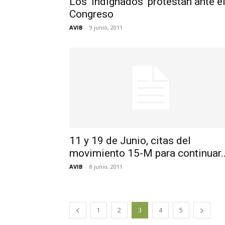
Los ‘indignados’ protestan ante e
Congreso
AVIB
-
9 junio, 2011
11 y 19 de Junio, citas del
movimiento 15-M para continuar..
AVIB
-
8 junio, 2011
1
2
3
4
5