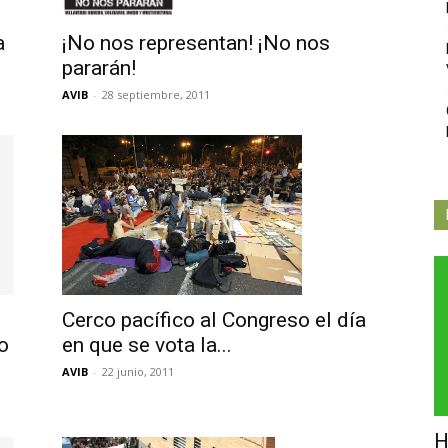
Independiente
a
¡No nos representan! ¡No nos
pararán!
AVIB
-
28 septiembre, 2011
de
Butarque
Cerco pacífico al Congreso el día
en que se vota la...
o
AVIB
-
22 junio, 2011
H