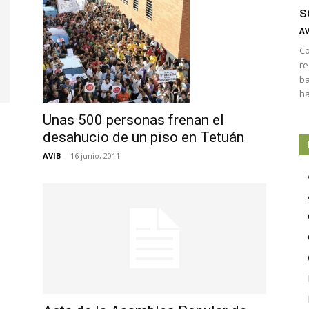
s
AV
Co
re
ba
ha
Unas 500 personas frenan el
desahucio de un piso en Tetuán
AVIB
-
16 junio, 2011