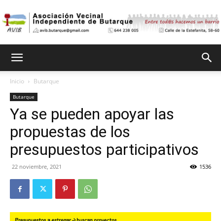
Asociación
Inicio
Butarque
Butarque
Vecinal
Ya se pueden apoyar las
propuestas de los
Independiente
presupuestos participativos
22 noviembre, 2021
1536
de