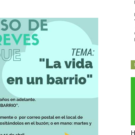
Independiente
de
Butarque
H