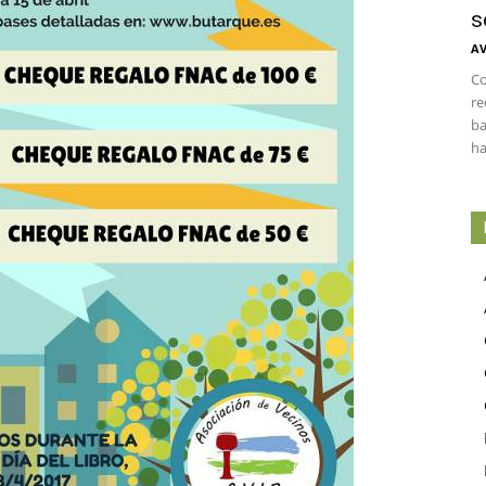
s
AV
Co
re
ba
ha