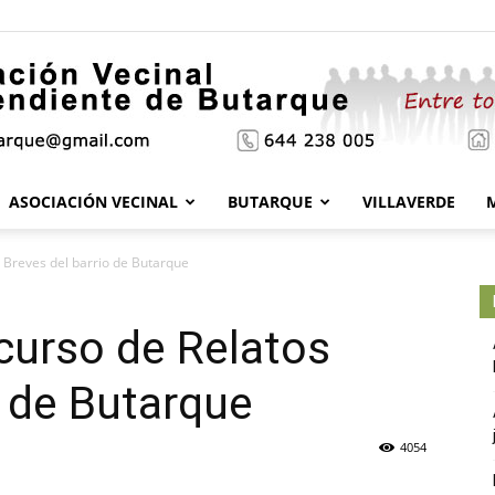
ASOCIACIÓN VECINAL
BUTARQUE
VILLAVERDE
Asociación
s Breves del barrio de Butarque
ncurso de Relatos
Vecinal
o de Butarque
4054