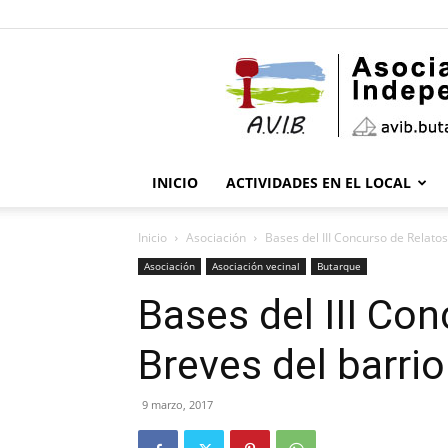
INICIO
ACTIVIDADES EN EL LOCAL
Inicio
Asociación
Bases del III Concurso de Relato
Asociación
Asociación vecinal
Butarque
Bases del III Co
Breves del barri
9 marzo, 2017