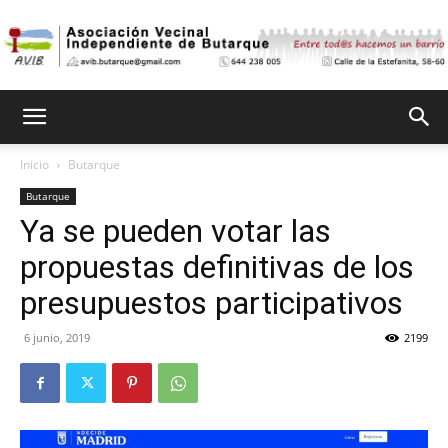
Asociación
Inicio
Butarque
Butarque
Vecinal
Ya se pueden votar las
propuestas definitivas de los
Independiente
presupuestos participativos
6 junio, 2019
2199
de