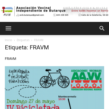
Asociación
Inicio
Etiquetas
FRAVM
Etiqueta: FRAVM
Vecinal
FRAVM
Independiente
de