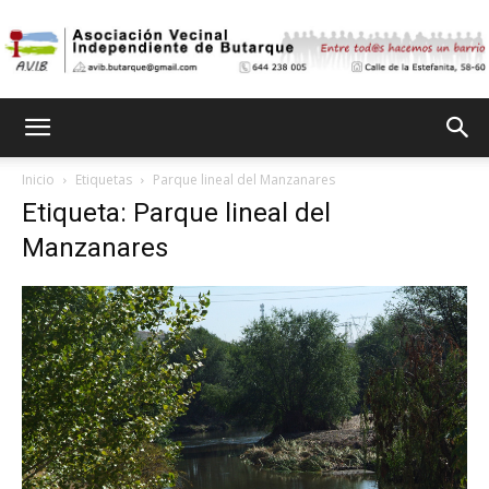
Asociación
Inicio
Etiquetas
Parque lineal del Manzanares
Etiqueta: Parque lineal del
Vecinal
Manzanares
Independiente
de