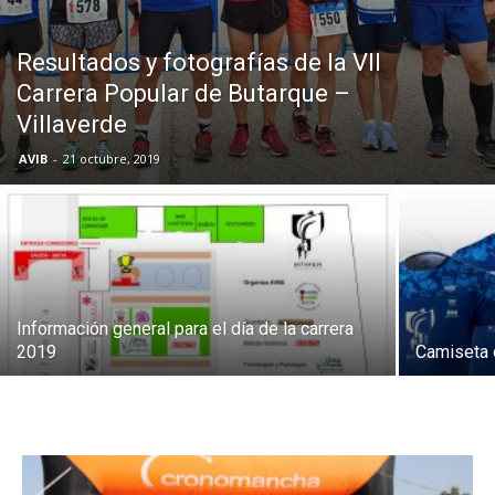
Butarque
Resultados y fotografías de la VII
Carrera Popular de Butarque –
Villaverde
AVIB
-
21 octubre, 2019
Información general para el día de la carrera
2019
Camiseta o