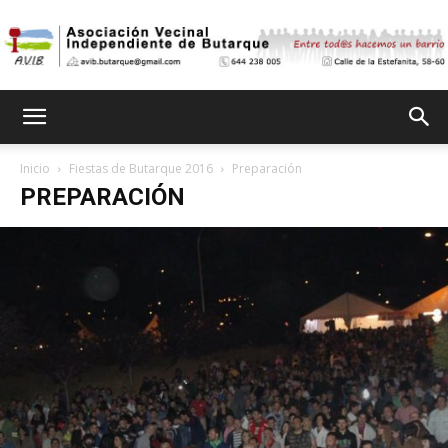
Asociación
Inicio
Fiestas de Butarque 2016
Preparación
PREPARACIÓN
Vecinal
Independiente
de