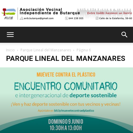
Asociación
Inicio
Parque Lineal del Manzanares
Página 6
PARQUE LINEAL DEL MANZANARES
Vecinal
Independiente
de