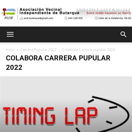
Asociación
Inicio
Carrera Popular 2022
Colabora Carrera pupular 2022
COLABORA CARRERA PUPULAR
Vecinal
2022
Independiente
de