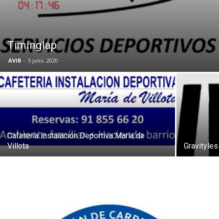
Butarque
Timinglap
AVIB
-
5 julio, 2020
Cafetería Instalación Deportiva María de
Villota
Gravityles